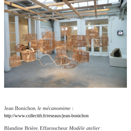
Jean Bonichon
le mécanomime
:
,
http://www.collectifr.fr/reseaux/jean-bonichon
Blandine Brière
Effaroucheur
Modèle atelier
,
: