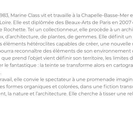
83, Marine Class vit et travaille à la Chapelle-Basse-Mer 
Loire. Elle est diplômée des Beaux-Arts de Paris en 2007 
e Rochette. Tel un collectionneur, elle procède à un arch
x, d’architecture, de plantes, de gemmes. Elle définit un
 éléments hétéroclites capables de créer, une nouvelle n
 pourra reconnaître des éléments de son environnement 
 que prend l’objet vient définir son territoire, les limit
 le fantastique : la teinte se transforme alors en cartogr
.
travail, elle convie le spectateur à une promenade imagin
es formes organiques et colorées, dans une fiction transver
nt, la nature et l’architecture. Elle cherche à tisser une 