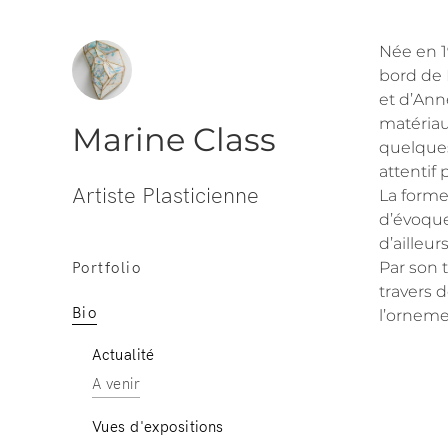
Née en 19
bord de 
et d’Ann
matériau
Marine Class
quelques
attentif
Artiste Plasticienne
La forme
d’évoquer
d’ailleurs
Par son 
Portfolio
travers d
Bio
l’orneme
Actualité
A venir
Vues d'expositions